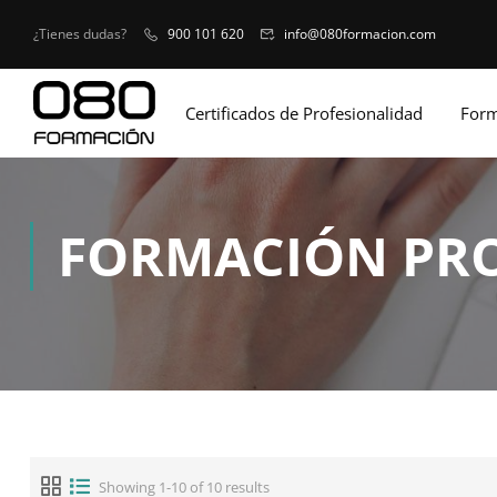
¿Tienes dudas?
900 101 620
info@080formacion.com
Certificados de Profesionalidad
Form
FORMACIÓN PR
Showing 1-10 of 10 results