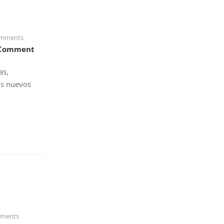
mments
 Comment
as,
os nuevos
ments