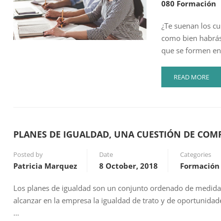
080 Formación
¿Te suenan los cu
como bien habrás
que se formen en
READ
READ MORE
MORE
ABOUT
LO
QUE
NUNCA
PLANES DE IGUALDAD, UNA CUESTIÓN DE CO
TE
HAN
Posted by
Date
Categories
CONTADO
Patricia Marquez
8 October, 2018
SOBRE
Formación
LOS
CURSOS
Los planes de igualdad son un conjunto ordenado de medidas,
BONIFICADOS
alcanzar en la empresa la igualdad de trato y de oportunidad
PARA
…
TRABAJADORES