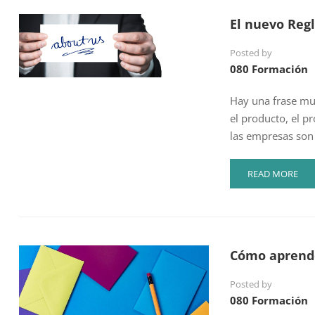
MEJORAR
El nuevo Reg
LA
ATENCIÓN
Posted by
AL
080 Formación
CLIENTE
Hay una frase mu
el producto, el p
las empresas son
READ
READ MORE
MORE
ABOUT
EL
NUEVO
REGLAMENTO
Cómo aprender
DE
PROTECCIÓN
Posted by
DE
080 Formación
DATOS
DE