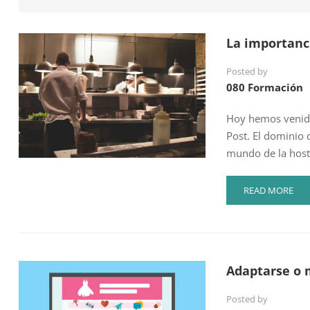
La importanci
Posted by
080 Formación
Hoy hemos venido 
Post. El dominio 
mundo de la host
READ
READ MORE
MORE
ABOUT
LA
IMPORTANCIA
DE
Adaptarse o m
LOS
IDIOMAS
Posted by
EN