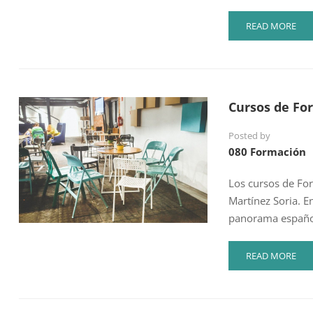
READ
READ MORE
MORE
ABOUT
RECICLARSE
O
MORIR,
Cursos de Fo
LA
FORMACIÓN
Posted by
PROGRAMADA
080 Formación
EN
EL
RECICLAJE
Los cursos de Fo
EMPRESARIAL
Martínez Soria. En
panorama español
READ
READ MORE
MORE
ABOUT
CURSOS
DE