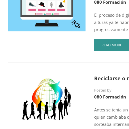
080 Formación
EL
SECTOR
DE
El proceso de dig
LA
alturas ya te hab
HOSTELERÍA
progresivamente e
Y
EL
TURISMO
READ
READ MORE
MORE
ABOUT
ADAPTARSE
O
MORIR,
Reciclarse o 
¡DIGITALIZA
TU
Posted by
NEGOCIO!
080 Formación
Antes se tenía un
quien cambiaba de
sorteaba interna