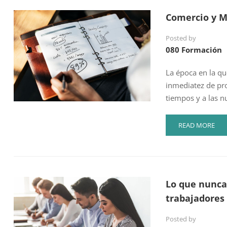
FORMACIÓN
Comercio y M
PROGRAMADA
EN
Posted by
HOSTELERÍA
080 Formación
La época en la qu
inmediatez de pr
tiempos y a las n
READ
READ MORE
MORE
ABOUT
COMERCIO
Y
MARKETING
Lo que nunca 
PARA
TU
trabajadores
EMPRESA
Posted by