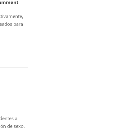
Comment
ctivamente,
leados para
dentes a
zón de sexo.