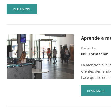
READ
READ MORE
MORE
ABOUT
PLANES
DE
IGUALDAD,
Aprende a mej
UNA
CUESTIÓN
Posted by
DE
COMPROMISO
080 Formación
La atención al cl
clientes demanda
hace que se cree
READ
READ MORE
MORE
ABOUT
APRENDE
A