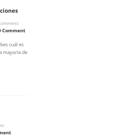
nciones
Comments
0 Comment
bes cuál es
la mayoría de
ts
ment