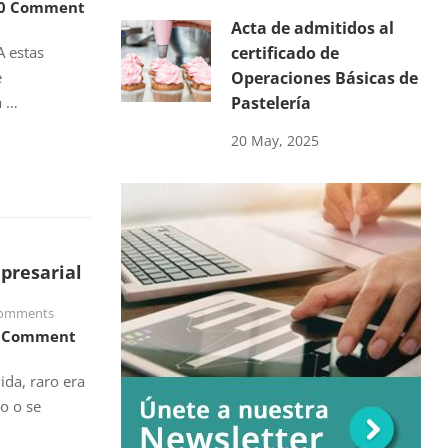
0 Comment
Acta de admitidos al
A estas
certificado de
e
Operaciones Básicas de
a …
Pastelería
20 May, 2025
presarial
omments
 Comment
ida, raro era
o o se