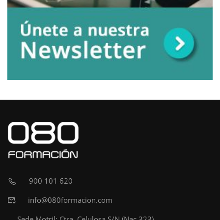
900 101 620
info@080formacion.com
Sede Motril: Ctra. Celulosa S/N (Nac.323)