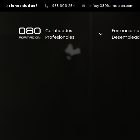
¿Tienes dudas?
958 606 254
info@080formacion.com
Certificados
Formación p
Profesionales
Desemplead