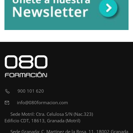
900 101 620
info@080formacion.com
Sede Motril: Ctra. Celulosa S/N (Nac.323)
Edificio CDT, 18613, Granada (Motril)
Sede Granada: C. Martínez de la Rosa, 11, 18002 Granada