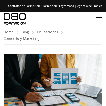
Contratos de Formación
|
Formación Programada
|
Agencia de Empleo
Home
Blog
Ocupaciones
Comercio y Marketing