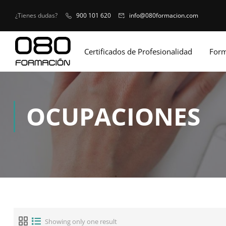
¿Tienes dudas?
900 101 620
info@080formacion.com
Certificados de Profesionalidad
Form
OCUPACIONES
Showing only one result