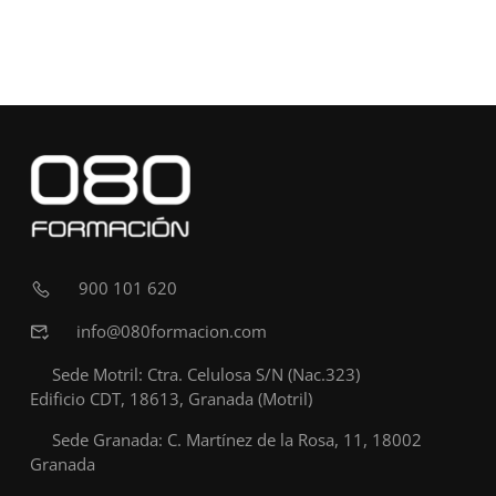
900 101 620
info@080formacion.com
Sede Motril: Ctra. Celulosa S/N (Nac.323)
Edificio CDT, 18613, Granada (Motril)
Sede Granada: C. Martínez de la Rosa, 11, 18002
Granada