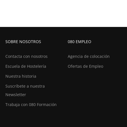
SOBRE NOSOTROS
080 EMPLEO
Contacta con nosotros
Agencia de colocación
Escuela de Hostelería
Ofertas de Empleo
Nuestra historia
Suscríbete a nuestra
Newsletter
Trabaja con 080 Formación