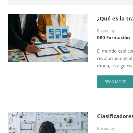
¿Qué es la tr
Posted by
080 Formación
El mundo está cam
revolución digita
moda, es algo ese
READ
READ MORE
MORE
ABOUT
¿QUÉ
ES
LA
Clasificadore
TRANSFORMAC
DIGITAL?
Posted by