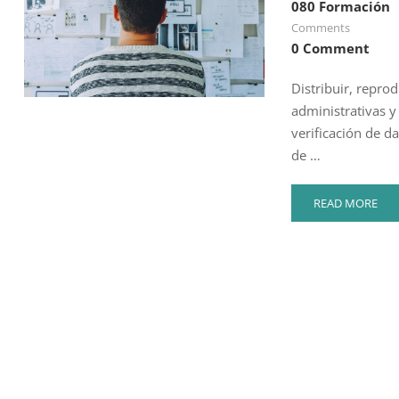
080 Formación
Comments
0 Comment
Distribuir, repro
administrativas y
verificación de d
de …
READ
READ MORE
MORE
ABOUT
CLASIFICADORE
REPARTIDORES
DE
CORRESPONDE