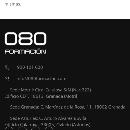
mismas.
900 101 620
info@080formacion.com
Sede Motril: Ctra. Celulosa S/N (Nac.323)
Edificio CDT, 18613, Granada (Motril)
Sede Granada: C. Martínez de la Rosa, 11, 18002 Granada
Sede Asturias: C. Arturo Álvarez Buylla
Edificio Calatrava, 33005, Oviedo (Asturias)