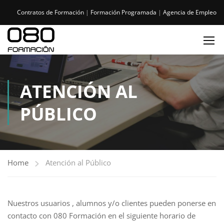
Contratos de Formación
|
Formación Programada
|
Agencia de Empleo
ATENCIÓN AL
PÚBLICO
Home
Atención al Público
Nuestros usuarios , alumnos y/o clientes pueden ponerse en
contacto con 080 Formación en el siguiente horario de