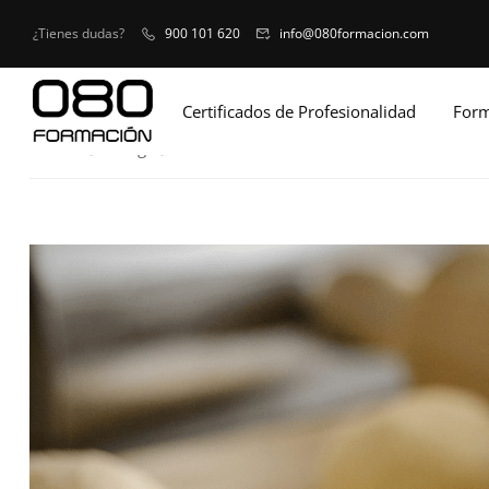
¿Tienes dudas?
900 101 620
info@080formacion.com
Certificados de Profesionalidad
Form
Home
Blog
Actas