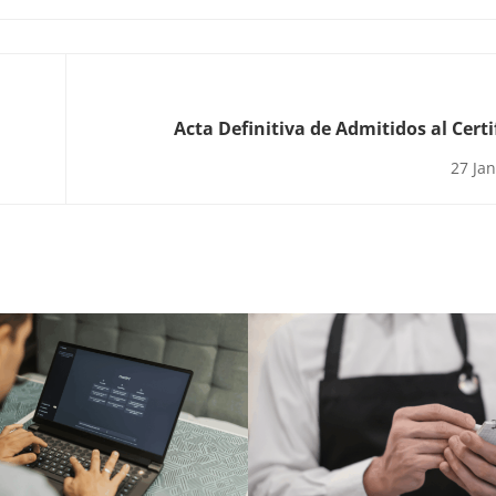
Acta Definitiva de Admitidos al Certi
Actividades Auxiliares de
27 Ja