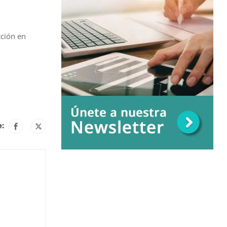
cción en
e: