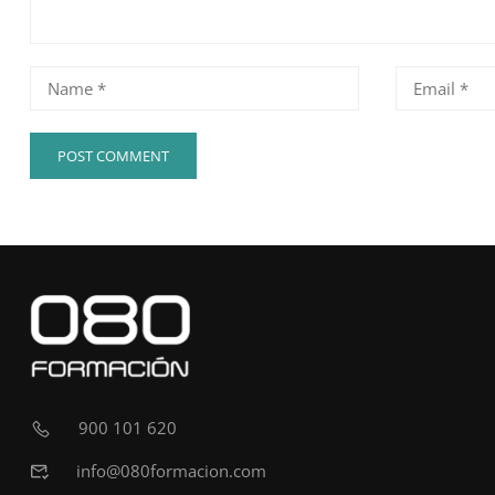
900 101 620
info@080formacion.com