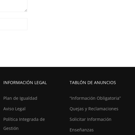
INFORMACIÓN LEGAL
TABLÓN DE ANUNCIOS
Plan de Igualdad
“Información Obligatoria”
Aviso Legal
Quejas y Reclamaciones
Política Integrada de
Solicitar Información
Gestión
Enseñanzas