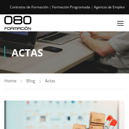
Contratos de Formación
|
Formación Programada
|
Agencia de Empleo
ACTAS
Home
Blog
Actas