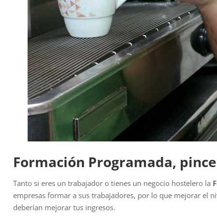
Formación Programada, pince
Tanto si eres un trabajador o tienes un negocio hostelero la
F
empresas formar a sus trabajadores, por lo que mejorar el nive
deberían mejorar tus ingresos.