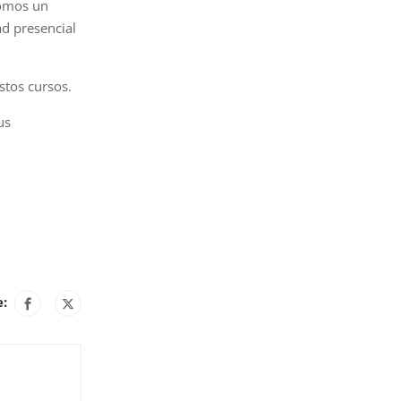
Somos un
ad presencial
stos cursos.
us
e: