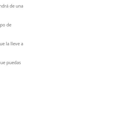
ondrá de una
ipo de
e la lleve a
que puedas