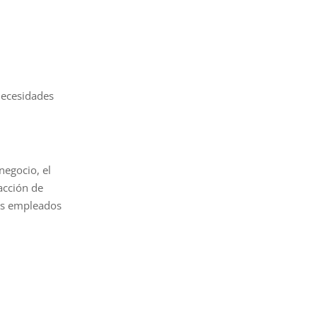
necesidades
negocio, el
acción de
tus empleados