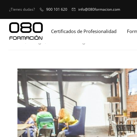
¿Tienes dudas?
900 101 620
info@080formacion.com
Certificados de Profesionalidad
Form
Home
Blog
Formación Programada