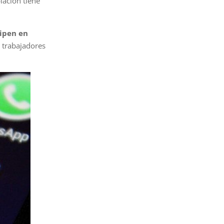
lación tiene
cipen en
 trabajadores