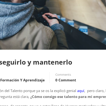
seguirlo y mantenerlo
Comments
 Formación Y Aprendizaje
0 Comment
ón del Talento porque ya se os la explicó genial
aquí
, pero claro, l
regunta está clara,
¿Cómo consigo ese talento para mi empre
esa, de repente, no va a estar llena de jóvenes motivados y ultra