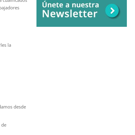
abajadores
les la
 damos desde
a de