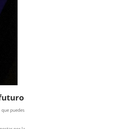
 futuro
n
que puedes
postar por la