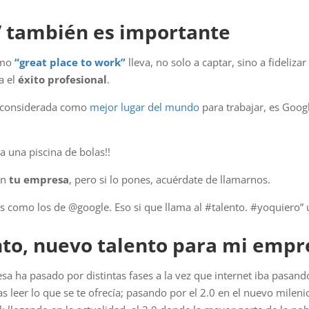
e” también es importante
omo
“great place to work”
lleva, no solo a captar, sino a fideliza
a el
éxito profesional
.
s considerada como
mejor lugar del mundo
para trabajar, es Googl
a una piscina de bolas!!
en
tu empresa
, pero si lo pones, acuérdate de llamarnos.
as como los de @google. Eso si que llama al #talento. #yoquiero”
to, nuevo talento para mi empr
a ha pasado por distintas fases a la vez que internet iba pasando
s leer lo que se te ofrecía; pasando por el 2.0 en el nuevo milen