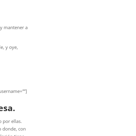
r y mantener a
e, y oye,
 username=””]
esa.
 por ellas.
io donde, con