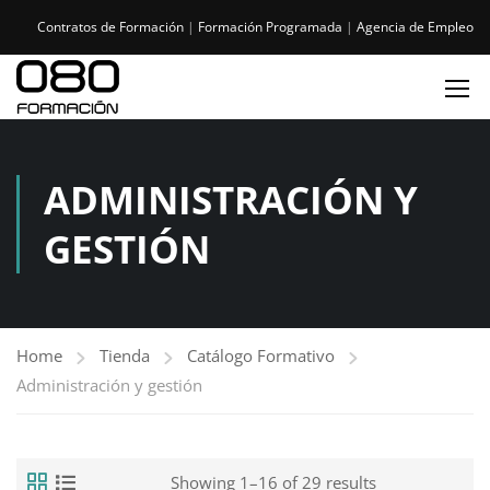
Contratos de Formación
|
Formación Programada
|
Agencia de Empleo
ADMINISTRACIÓN Y
GESTIÓN
Home
Tienda
Catálogo Formativo
Administración y gestión
Showing 1–16 of 29 results