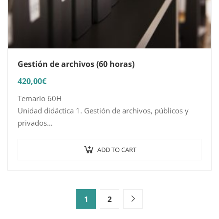
Gestión de archivos (60 horas)
420,00
€
Temario 60H
Unidad didáctica 1. Gestión de archivos, públicos y
privados
1.1. Aplicación de técnicas de archivo documental
1.2. Procedimiento de registro y posterior archivo
ADD TO CART
1.3. Procedimientos de acceso, búsqueda, consulta,
recuperación, actualización,…
1
2