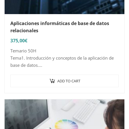
Aplicaciones informáticas de base de datos
relacionales
375,00
€
Temario 50H
Tema1. Introducción y conceptos de la aplicación de
base de datos.
1.1 Qué es una base de datos.
1.2 Entrada y salida de la aplicación de base de datos.
ADD TO CART
1.3 La…