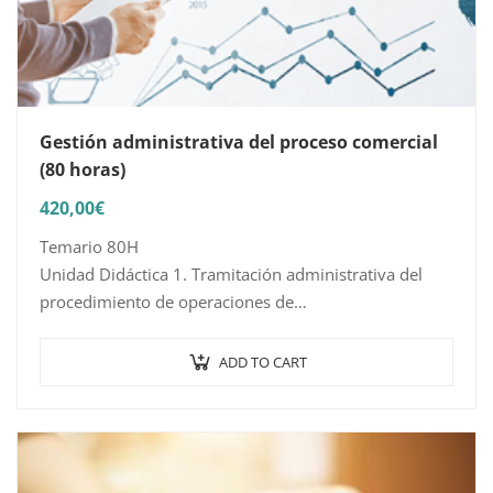
Gestión administrativa del proceso comercial
(80 horas)
420,00
€
Temario 80H
Unidad Didáctica 1. Tramitación administrativa del
procedimiento de operaciones de
compra-venta convencial
1.1. Selección de proveedores: criterios de selección
ADD TO CART
1.2. Gestión administrativa del seguimiento de
clientes
1.3. Identificación de documentos básicos
1.4. Confección…