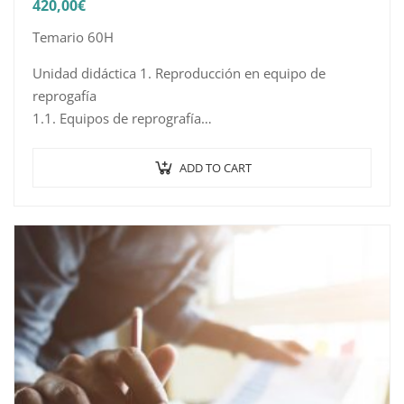
420,00
€
Temario 60H
Unidad didáctica 1. Reproducción en equipo de
reprogafía
1.1. Equipos de reprografía
1.2. Soportes en la reproducción
1.3. Consumibles para los equipos de reprografía
ADD TO CART
1.4. La reproducción de los originales
1.5. Producción en…