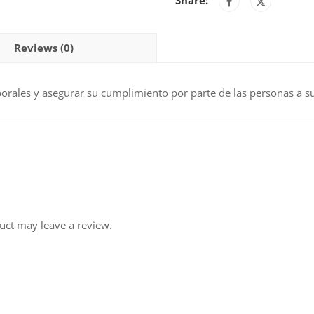
Share:
Intermedio
en
la
Reviews (0)
Prevención
de
Riesgos
aborales y asegurar su cumplimiento por parte de las personas a s
Laborales
(30h)
quantity
uct may leave a review.