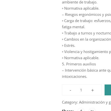
ambiente de trabajo.
▫ Normativa aplicable.
– Riesgos ergonómicos y psic
▫ Carga de trabajo: esfuerzos
fatiga mental.
▫ Trabajo a turnos y nocturno
▫ Cambios en la organización 
▫ Estrés.
▫ Violencia y hostigamiento p
▫ Normativa aplicable.
5. Primeros auxilios
– Intervención básica ante q
intoxicaciones.
-
+
Función
del
Category:
Administración y g
Mando