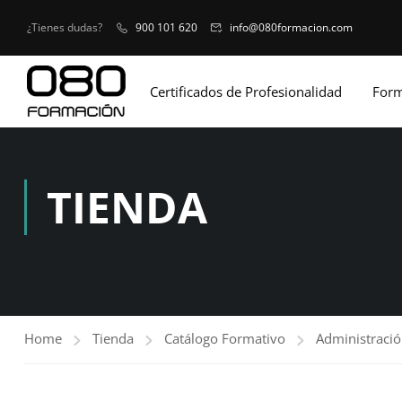
¿Tienes dudas?
900 101 620
info@080formacion.com
Certificados de Profesionalidad
Form
TIENDA
Home
Tienda
Catálogo Formativo
Administració