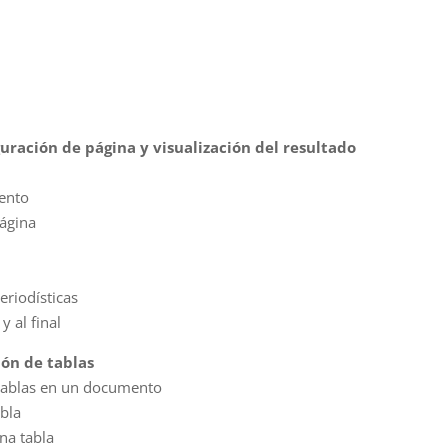
uración de página y visualización del resultado
mento
página
eriodísticas
y al final
ión de tablas
 tablas en un documento
abla
na tabla