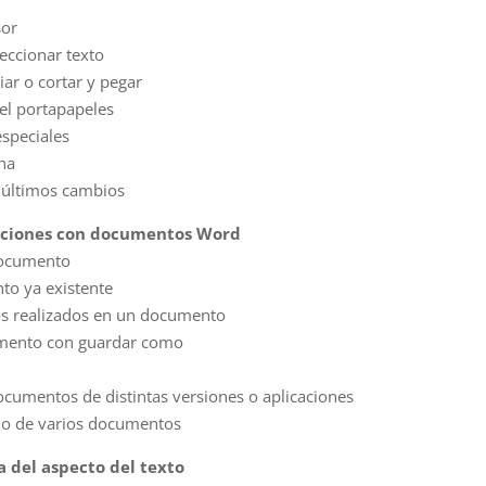
sor
eccionar texto
ar o cortar y pegar
del portapapeles
especiales
cha
s últimos cambios
aciones con documentos Word
documento
to ya existente
os realizados en un documento
umento con guardar como
ocumentos de distintas versiones o aplicaciones
jo de varios documentos
a del aspecto del texto