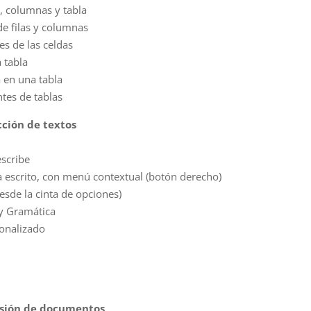
s, columnas y tabla
e filas y columnas
s de las celdas
 tabla
 en una tabla
ntes de tablas
cción de textos
escribe
a escrito, con menú contextual (botón derecho)
esde la cinta de opciones)
 y Gramática
sonalizado
esión de documentos