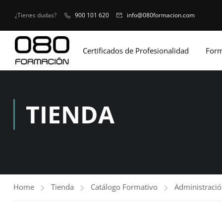
¿Tienes dudas?
900 101 620
info@080formacion.com
Certificados de Profesionalidad
Form
TIENDA
Home
Tienda
Catálogo Formativo
Administració