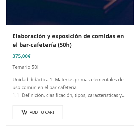
Elaboración y exposición de comidas en
el bar-cafetería (50h)
375,00
€
Temario 50H
Unidad didáctica 1. Materias primas elementales de
uso común en el bar-cafetería
1.1. Definición, clasificación, tipos, características y
valor nutricional de las materias primas
elementales
ADD TO CART
1.2. Cortes y piezas más usuales
1.3….