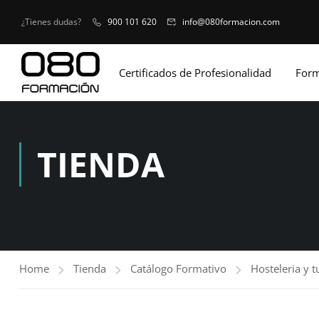
¿Tienes dudas?
900 101 620
info@080formacion.com
Certificados de Profesionalidad
Form
TIENDA
Home
Tienda
Catálogo Formativo
Hosteleria y 