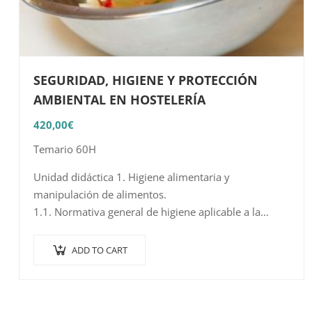
SEGURIDAD, HIGIENE Y PROTECCIÓN
AMBIENTAL EN HOSTELERÍA
420,00
€
Temario 60H
Unidad didáctica 1. Higiene alimentaria y
manipulación de alimentos.
1.1. Normativa general de higiene aplicable a la
actividad
1.2. Alteración y contaminación de los alimentos
ADD TO CART
1.3. Principales factores que contribuyen al…