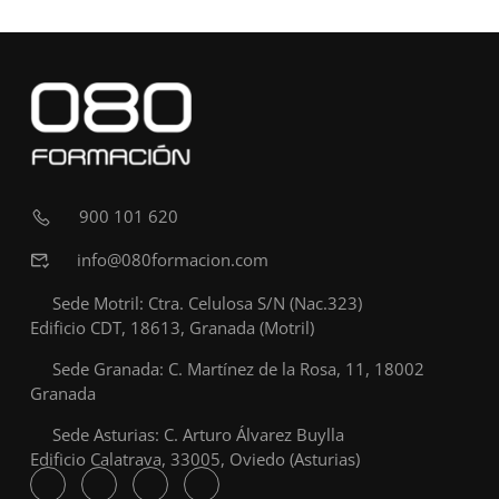
900 101 620
info@080formacion.com
Sede Motril: Ctra. Celulosa S/N (Nac.323)
Edificio CDT, 18613, Granada (Motril)
Sede Granada: C. Martínez de la Rosa, 11, 18002
Granada
Sede Asturias: C. Arturo Álvarez Buylla
Edificio Calatrava, 33005, Oviedo (Asturias)