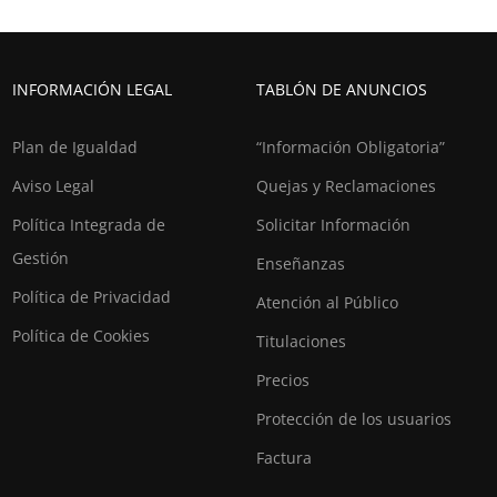
INFORMACIÓN LEGAL
TABLÓN DE ANUNCIOS
Plan de Igualdad
“Información Obligatoria”
Aviso Legal
Quejas y Reclamaciones
Política Integrada de
Solicitar Información
Gestión
Enseñanzas
Política de Privacidad
Atención al Público
Política de Cookies
Titulaciones
Precios
Protección de los usuarios
Factura