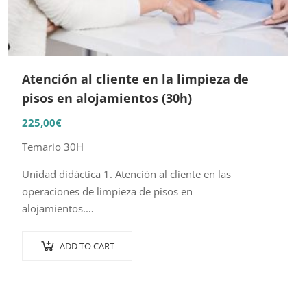
Atención al cliente en la limpieza de
pisos en alojamientos (30h)
225,00
€
Temario 30H
Unidad didáctica 1. Atención al cliente en las
operaciones de limpieza de pisos en
alojamientos.
1.1 Tipologías de clientes, pacientes o usuarios en
general.
ADD TO CART
1.2 Normas de actuación ante la petición…