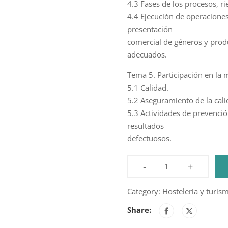
4.3 Fases de los procesos, ri
4.4 Ejecución de operaciones
presentación
comercial de géneros y prod
adecuados.
Tema 5. Participación en la m
5.1 Calidad.
5.2 Aseguramiento de la cali
5.3 Actividades de prevenció
resultados
defectuosos.
-
+
Preelaboración
y
Category:
Hosteleria y turis
conservación
Share:
culinaria
(60h)