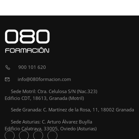
900 101 620
info@080formacion.com
Sede Motril: Ctra. Celulosa S/N (Nac.323)
Edificio CDT, 18613, Granada (Motril)
Sede Granada: C. Martínez de la Rosa, 11, 18002 Granada
Sede Asturias: C. Arturo Álvarez Buylla
Edificio Calatrava, 33005, Oviedo (Asturias)