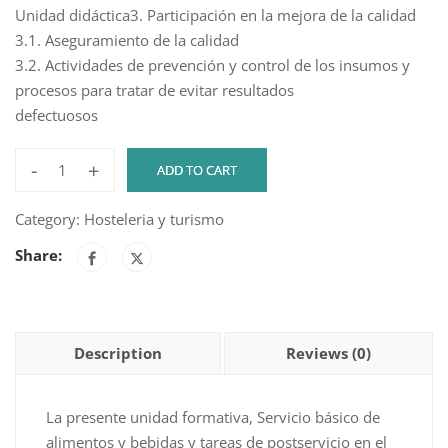
Unidad didáctica3. Participación en la mejora de la calidad
3.1. Aseguramiento de la calidad
3.2. Actividades de prevención y control de los insumos y
procesos para tratar de evitar resultados
defectuosos
-
+
ADD TO CART
SERVICIO
BÁSICO
Category:
Hosteleria y turismo
DE
Share:
ALIMENTOS
Y
BEBIDAS
Y
Description
Reviews (0)
POSTSERVICIO
quantity
La presente unidad formativa, Servicio básico de
alimentos y bebidas y tareas de postservicio en el