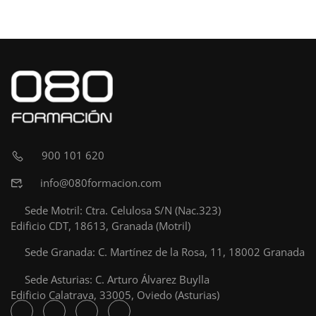
900 101 620
info@080formacion.com
Sede Motril: Ctra. Celulosa S/N (Nac.323)
Edificio CDT, 18613, Granada (Motril)
Sede Granada: C. Martínez de la Rosa, 11, 18002 Granada
Sede Asturias: C. Arturo Álvarez Buylla
Edificio Calatrava, 33005, Oviedo (Asturias)