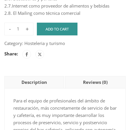
2.7.Internet como proveedor de alimentos y bebidas
2.8. El Mailing como técnica comercial
-
+
ADD TO CART
Aplicación
de
Category:
Hosteleria y turismo
sistemas
Share:
informáticos
en
bar
y
Description
Reviews (0)
cafetería
(30h)
quantity
Para el equipo de profesionales del ámbito de
restauración, más concretamente de servicio de bar
y cafetería, es muy importante desarrollar los
procesos de preservicio, servicio y postservicio
propios del bar-cafetería, aplicando con autonomía