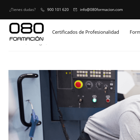
¿Tienes dudas?
900 101 620
info@080formacion.com
Certificados de Profesionalidad
Form
Home
Blog
Certificados de Profesionalidad