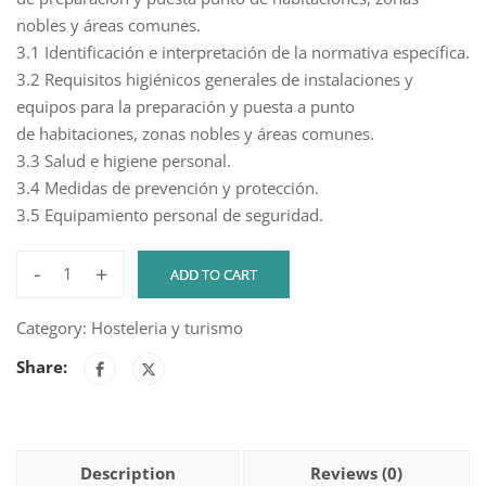
nobles y áreas comunes.
3.1 Identificación e interpretación de la normativa específica.
3.2 Requisitos higiénicos generales de instalaciones y
equipos para la preparación y puesta a punto
de habitaciones, zonas nobles y áreas comunes.
3.3 Salud e higiene personal.
3.4 Medidas de prevención y protección.
3.5 Equipamiento personal de seguridad.
-
+
ADD TO CART
Limpieza
y
Category:
Hosteleria y turismo
puesta
Share:
a
punto
de
pisos
Description
Reviews (0)
y