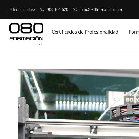
¿Tienes dudas?
900 101 620
info@080formacion.com
Certificados de Profesionalidad
Form
Home
Blog
Curiosidades