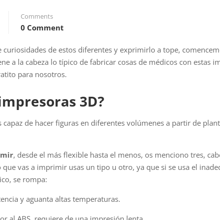
Comments
0 Comment
e curiosidades de estos diferentes y exprimirlo a tope, comence
e a la cabeza lo típico de fabricar cosas de médicos con estas 
atito para nosotros.
 impresoras 3D?
capaz de hacer figuras en diferentes volúmenes a partir de planti
imir
, desde el más flexible hasta el menos, os menciono tres, cab
que vas a imprimir usas un tipo u otro, ya que si se usa el inad
ico, se rompa:
stencia y aguanta altas temperaturas.
or al ABS, requiere de una impresión lenta.