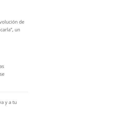
evolución de
carla”, un
as
se
a y a tu