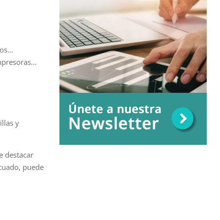
mos…
impresoras…
llas y
e destacar
ecuado, puede