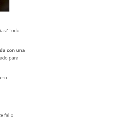
rías? Todo
da con una
cado para
iero
e fallo