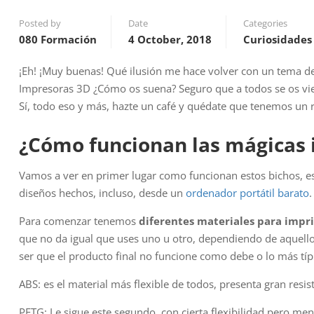
Posted by
Date
Categories
080 Formación
4 October, 2018
Curiosidades
¡Eh! ¡Muy buenas! Qué ilusión me hace volver con un tema d
Impresoras 3D ¿Cómo os suena? Seguro que a todos se os vien
Sí, todo eso y más, hazte un café y quédate que tenemos un r
¿Cómo funcionan las mágicas
Vamos a ver en primer lugar como funcionan estos bichos, es 
diseños hechos, incluso, desde un
ordenador portátil barato
.
Para comenzar tenemos
diferentes materiales para impr
que no da igual que uses uno u otro, dependiendo de aquello 
ser que el producto final no funcione como debe o lo más típ
ABS: es el material más flexible de todos, presenta gran resi
PETG: Le sigue este segundo, con cierta flexibilidad pero men