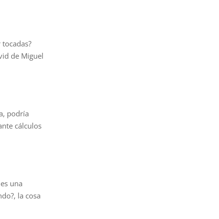
r tocadas?
vid de Miguel
a, podría
ante cálculos
mes una
do?, la cosa