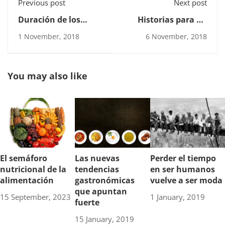
Previous post
Next post
Duración de los
Historias para no
contratos de
dormir: Formarte
1 November, 2018
6 November, 2018
formación y sus
para firmar un
prórrogas
contrato
You may also like
El semáforo
Las nuevas
Perder el tiempo
nutricional de la
tendencias
en ser humanos
alimentación
gastronómicas
vuelve a ser moda
que apuntan
15 September, 2023
1 January, 2019
fuerte
15 January, 2019