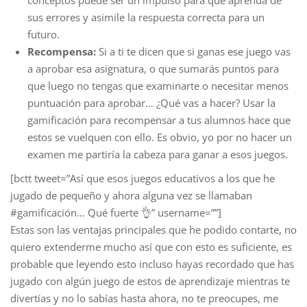
conceptos puede ser un impulso para que aprenda de
sus errores y asimile la respuesta correcta para un
futuro.
Recompensa:
Si a ti te dicen que si ganas ese juego vas
a aprobar esa asignatura, o que sumarás puntos para
que luego no tengas que examinarte o necesitar menos
puntuación para aprobar… ¿Qué vas a hacer? Usar la
gamificación para recompensar a tus alumnos hace que
estos se vuelquen con ello. Es obvio, yo por no hacer un
examen me partiría la cabeza para ganar a esos juegos.
[bctt tweet=”Así que esos juegos educativos a los que he
jugado de pequeño y ahora alguna vez se llamaban
#gamificación… Qué fuerte 👌” username=””]
Estas son las ventajas principales que he podido contarte, no
quiero extenderme mucho así que con esto es suficiente, es
probable que leyendo esto incluso hayas recordado que has
jugado con algún juego de estos de aprendizaje mientras te
divertías y no lo sabías hasta ahora, no te preocupes, me