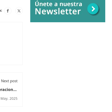
e:
Next post
eraciones
astelería
 May, 2025