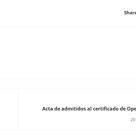
Shar
Acta de admitidos al certificado de Op
Básicas de P
20