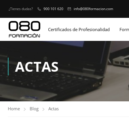
¿Tienes dudas?
900 101 620
info@080formacion.com
Certificados de Profesionalidad
Form
ACTAS
Home
Blog
Actas