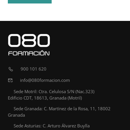
900 101 620
info@080formacion.com
Sede Motril: Ctra. Celulosa S/N (Nac.323)
Edificio CDT, 18613, Granada (Motril)
Sede Granada: C. Martínez de la Rosa, 11, 18002
Granada
Sede Asturias: C. Arturo Álvarez Buylla