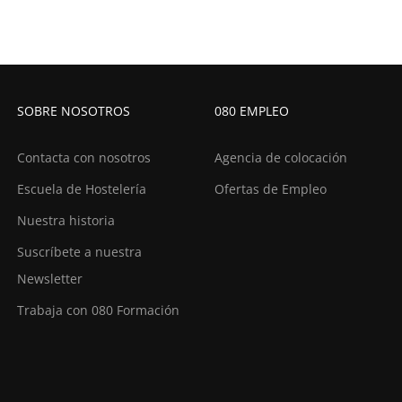
SOBRE NOSOTROS
080 EMPLEO
Contacta con nosotros
Agencia de colocación
Escuela de Hostelería
Ofertas de Empleo
Nuestra historia
Suscríbete a nuestra
Newsletter
Trabaja con 080 Formación