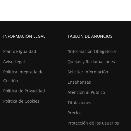
INFORMACIÓN LEGAL
TABLÓN DE ANUNCIOS
Plan de Igualdad
“Información Obligatoria”
Aviso Legal
Quejas y Reclamaciones
Política Integrada de
Solicitar Información
Gestión
Enseñanzas
Política de Privacidad
Atención al Público
Política de Cookies
Titulaciones
Precios
Protección de los usuarios