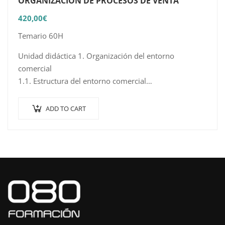
ORGANIZACIÓN DE PROCESOS DE VENTA
420,00
€
Temario 60H
Unidad didáctica 1. Organización del entorno
comercial
1.1. Estructura del entorno comercial
1.2. Fórmulas y formatos comerciales
1.3. Evolución y tendencias de la comercialización
ADD TO CART
1.4. Estructura y proceso comercial en la empresa
1.5….