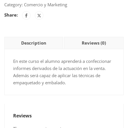
Y
Category:
Comercio y Marketing
PRESENTACIÓN
Share:
DEL
PRODUCTO
EN
EL
Description
Reviews (0)
PUNTO
DE
VENTA
En este curso el alumno aprenderá a confeccionar
quantity
informes derivados de la actuación en la venta.
Además será capaz de aplicar las técnicas de
empaquetado y embalado.
Reviews