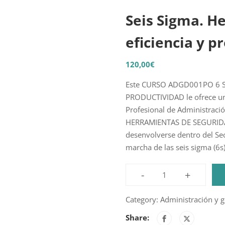
Seis Sigma. H
eficiencia y p
120,00
€
Este CURSO ADGD001PO 6 S
PRODUCTIVIDAD le ofrece una
Profesional de Administrac
HERRAMIENTAS DE SEGURIDAD
desenvolverse dentro del Sec
marcha de las seis sigma (6s
-
+
Seis
Sigma.
Category:
Administración y g
Herramientas
Share:
de