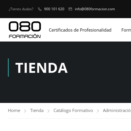
¿Tienes dudas?
900 101 620
info@080formacion.com
Certificados de Profesionalidad
Form
TIENDA
Home
Tienda
Catálogo Formativo
Administració