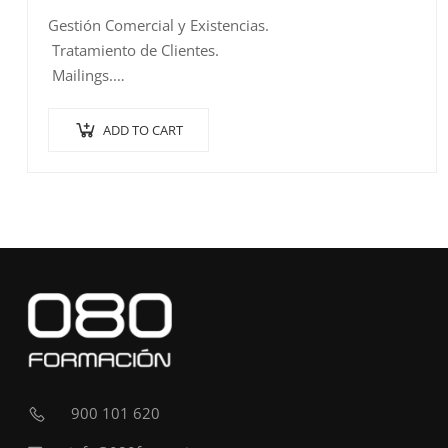
Gestión Comercial y Existencias.
Tratamiento de Clientes.
Mailings.
Catálogos.
Tarifas.
ADD TO CART
Productos.
Almacenamiento.
Logística.
Distribución.
Facturación.
Conceptos Facturables.
IVA y…
900 101 620