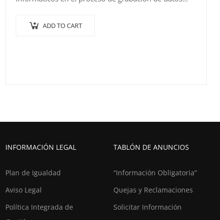
1.1. Planificar en el proceso de grabación de datos
1.2….
ADD TO CART
INFORMACIÓN LEGAL
TABLÓN DE ANUNCIOS
Plan de Igualdad
“Información Obligatoria”
Aviso Legal
Quejas y Reclamaciones
Política Integrada de
Solicitar Información