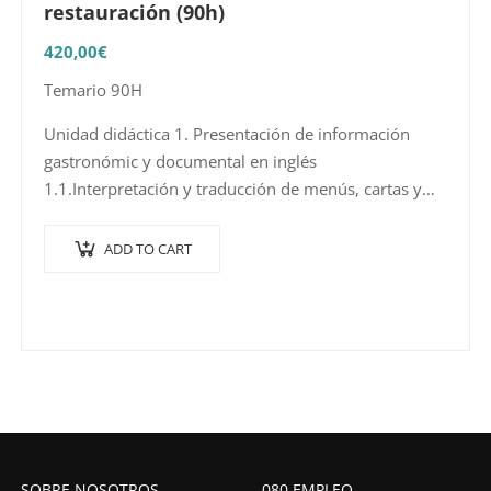
restauración (90h)
420,00
€
Temario 90H
Unidad didáctica 1. Presentación de información
gastronómic y documental en inglés
1.1.Interpretación y traducción de menús, cartas y
recetas
1.2. Elaboración de listas distribución de comensales
ADD TO CART
en un evento o…
SOBRE NOSOTROS
080 EMPLEO