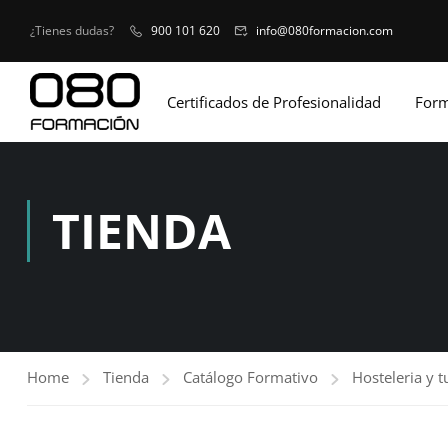
¿Tienes dudas?
900 101 620
info@080formacion.com
Certificados de Profesionalidad
Form
TIENDA
Home
Tienda
Catálogo Formativo
Hosteleria y 