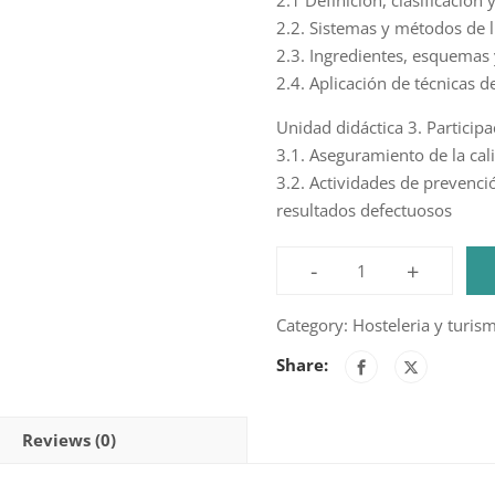
2.1 Definición, clasificación 
2.2. Sistemas y métodos de l
2.3. Ingredientes, esquemas 
2.4. Aplicación de técnicas 
Unidad didáctica 3. Particip
3.1. Aseguramiento de la cal
3.2. Actividades de prevenci
resultados defectuosos
-
+
Elaboraciones
culinarias
Category:
Hosteleria y turis
básicas
Share:
y
elementales
(90h)
Reviews (0)
quantity