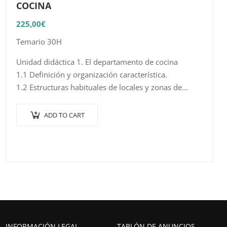
COCINA
225,00
€
Temario 30H
Unidad didáctica 1. El departamento de cocina
1.1 Definición y organización característica.
1.2 Estructuras habituales de locales y zonas de
producción culinaria.
1.3 Especificidades en la restauración colectiva.
ADD TO CART
1.4 Competencias básicas de…
INFORMACIÓN LEGAL
TABLÓN DE ANUNCIOS