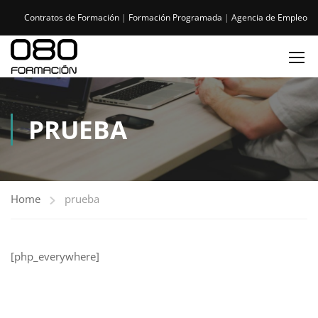
Contratos de Formación
|
Formación Programada
|
Agencia de Empleo
PRUEBA
Home
prueba
[php_everywhere]