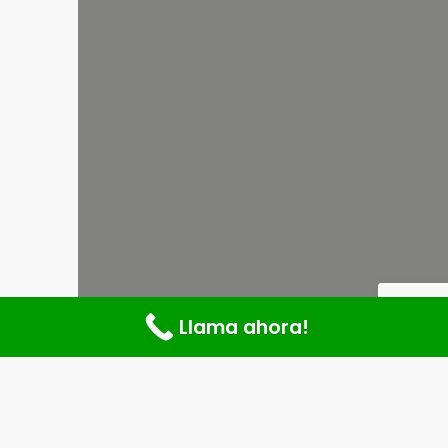
Llama ahora!
¡La formación profesional que
estabas esperando!