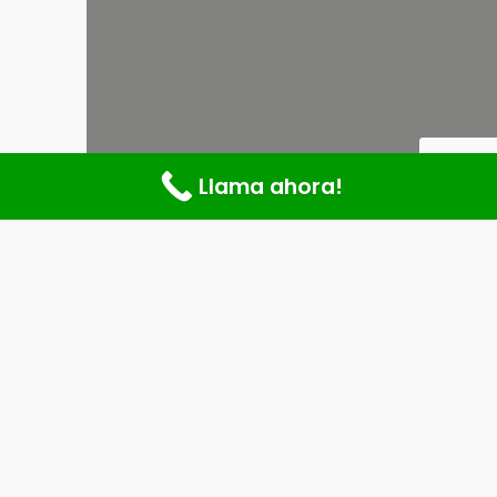
Llama ahora!
¡La Formación Profesional que
estabas esperando!