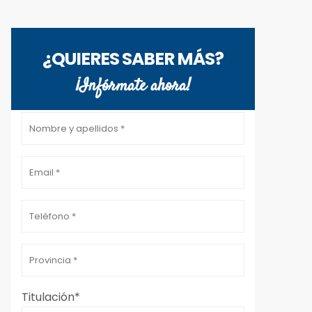
¿QUIERES SABER MÁS?
¡Infórmate ahora!
Por favor, deja este campo vacío.
Titulación*