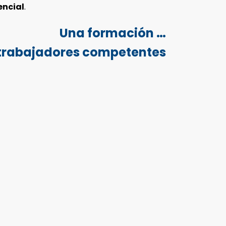
encial
.
Una formación …
trabajadores competentes