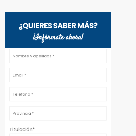
¿QUIERES SABER MÁS?
¡Infórmate ahora!
Por favor, deja este campo vacío.
Titulación*