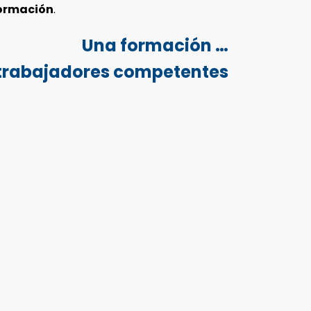
ormación
.
Una formación …
trabajadores competentes