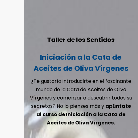
Taller de los Sentidos
Iniciación a la Cata de
Aceites de Oliva Vírgenes
¿Te gustaría introducirte en el fascinante
mundo de la Cata de Aceites de Oliva
Vírgenes y comenzar a descubrir todos su
secretos? No lo pienses más y
apúntate
al curso de Iniciación a la Cata de
Aceites de Oliva Vírgenes.