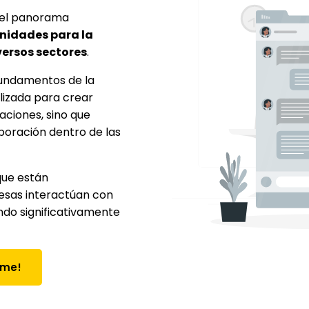
do el panorama
nidades para la
versos sectores
.
 fundamentos de la
ilizada para crear
aciones, sino que
aboración dentro de las
que están
esas interactúan con
ando significativamente
rme!