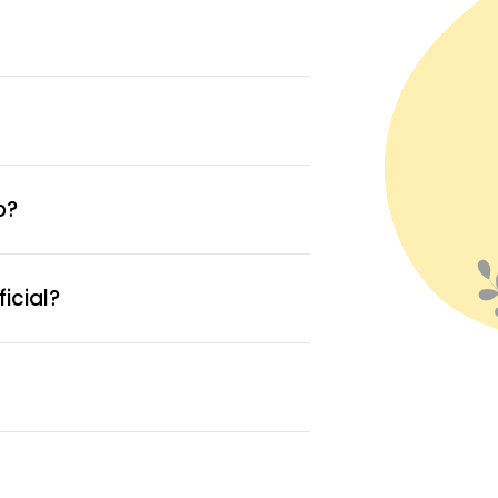
o?
icial?