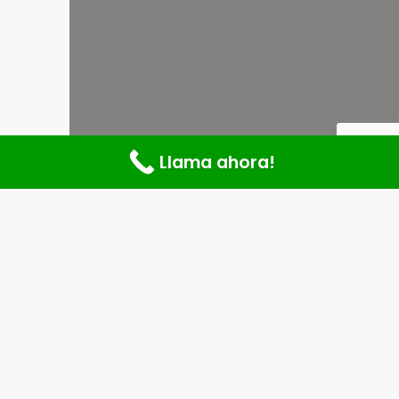
Llama ahora!
¡La Formación Profesional que
estabas esperando!